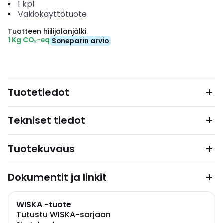
1
kpl
Vakiokäyttötuote
Tuotteen hiilijalanjälki
1 Kg CO₂-eq
Soneparin arvio
Tuotetiedot
Tekniset tiedot
Tuotekuvaus
Dokumentit ja linkit
WISKA -tuote
Tutustu WISKA-sarjaan