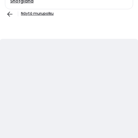
Shotgland
Näytä murupolku