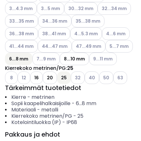
Katso käytettävissä olevat vaihtoehdot
Katso käytettävissä olevat vaihtoehdot
Katso käytettävissä olevat vaihto
Katso käytettävissä
3...4.3 mm
3...5 mm
30...32 mm
32...34 mm
Katso käytettävissä olevat vaihtoehdot
Katso käytettävissä olevat vaihtoehdot
Katso käytettävissä olevat vai
33...35 mm
34...36 mm
35...38 mm
Katso käytettävissä olevat vaihtoehdot
Katso käytettävissä olevat vaihtoehdot
Katso käytettävissä olevat vaih
Katso käytettävis
36...38 mm
38...41 mm
4...5.3 mm
4...6 mm
Katso käytettävissä olevat vaihtoehdot
Katso käytettävissä olevat vaihtoehdot
Katso käytettävissä olevat vai
Katso käytettäv
41...44 mm
44...47 mm
47...49 mm
5...7 mm
Katso käytettävissä olevat vaihtoehdot
Katso käytettävissä ol
6...8 mm
7...9 mm
8...10 mm
9...11 mm
Kierrekoko metrinen/PG
:
25
Katso käytettävissä olevat vaihtoehdot
Katso käytettävissä olevat vaihtoehdot
Katso käytettävissä olevat vai
Katso käytettävissä olev
Katso käytettäviss
Katso käytet
8
12
16
20
25
32
40
50
63
Tärkeimmät tuotetiedot
Kierre
-
metrinen
Sopii kaapelihalkaisijoille
-
6...8
mm
Materiaali
-
metalli
Kierrekoko metrinen/PG
-
25
Kotelointiluokka (IP)
-
IP68
Pakkaus ja ehdot