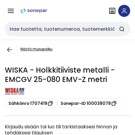
Siirry
Siirry
navigointiin
sisältöön
Haku
Näytä murupolku
WISKA - Holkkitiiviste metalli -
EMCGV 25-080 EMV-Z metri
Kopioi
Kopioi
Sähkönro 1707419
Sonepar-ID 100038078
Kirjaudu sisään tai luo tili tarkistaaksesi hinnan ja
tehdäksesi tilauksen