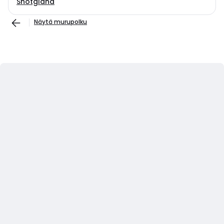
Shotgland
Näytä murupolku