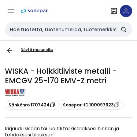
Siirry
Siirry
navigointiin
sisältöön
Haku
Näytä murupolku
WISKA - Holkkitiiviste metalli -
EMCGV 25-170 EMV-Z metri
Kopioi
Kopioi
Sähkönro 1707424
Sonepar-ID 100097623
Kirjaudu sisään tai luo tili tarkistaaksesi hinnan ja
tehdäksesi tilauksen