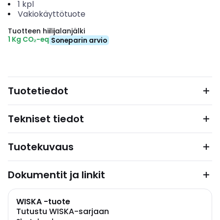
1
kpl
Vakiokäyttötuote
Tuotteen hiilijalanjälki
1 Kg CO₂-eq
Soneparin arvio
Tuotetiedot
Tekniset tiedot
Tuotekuvaus
Dokumentit ja linkit
WISKA -tuote
Tutustu WISKA-sarjaan