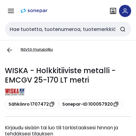
Siirry
Siirry
navigointiin
sisältöön
Haku
Näytä murupolku
WISKA - Holkkitiiviste metalli -
EMCGV 25-170 LT metri
Kopioi
Kopioi
Sähkönro 1707472
Sonepar-ID 100057920
Kirjaudu sisään tai luo tili tarkistaaksesi hinnan ja
tehdäksesi tilauksen