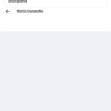
Shotgland
Näytä murupolku