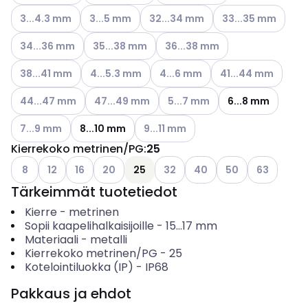
Katso käytettävissä olevat vaihtoehdot
Katso käytettävissä olevat vaihtoehdot
Katso käytettävissä olevat vaihto
Katso käytettävissä
3...4.3 mm
3...5 mm
32...34 mm
33...35 mm
Katso käytettävissä olevat vaihtoehdot
Katso käytettävissä olevat vaihtoehdot
Katso käytettävissä olevat vai
34...36 mm
35...38 mm
36...38 mm
Katso käytettävissä olevat vaihtoehdot
Katso käytettävissä olevat vaihtoehdot
Katso käytettävissä olevat vaih
Katso käytettävissä
38...41 mm
4...5.3 mm
4...6 mm
41...44 mm
Katso käytettävissä olevat vaihtoehdot
Katso käytettävissä olevat vaihtoehdot
Katso käytettävissä olevat va
44...47 mm
47...49 mm
5...7 mm
6...8 mm
Katso käytettävissä olevat vaihtoehdot
Katso käytettävissä olevat vaihtoe
7...9 mm
8...10 mm
9...11 mm
Kierrekoko metrinen/PG
:
25
Katso käytettävissä olevat vaihtoehdot
Katso käytettävissä olevat vaihtoehdot
Katso käytettävissä olevat vaihtoehdot
Katso käytettävissä olevat vaihtoehdot
Katso käytettävissä olevat vai
Katso käytettävissä olev
Katso käytettäviss
Katso käytet
8
12
16
20
25
32
40
50
63
Tärkeimmät tuotetiedot
Kierre
-
metrinen
Sopii kaapelihalkaisijoille
-
15...17
mm
Materiaali
-
metalli
Kierrekoko metrinen/PG
-
25
Kotelointiluokka (IP)
-
IP68
Pakkaus ja ehdot