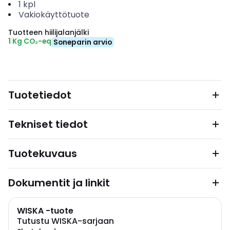
1
kpl
Vakiokäyttötuote
Tuotteen hiilijalanjälki
1 Kg CO₂-eq
Soneparin arvio
Tuotetiedot
Tekniset tiedot
Tuotekuvaus
Dokumentit ja linkit
WISKA -tuote
Tutustu WISKA-sarjaan