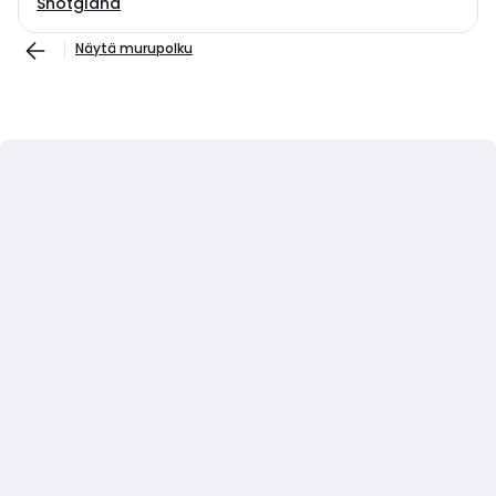
Shotgland
Näytä murupolku