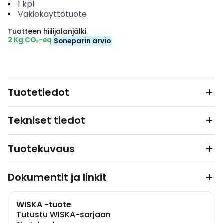
1
kpl
Vakiokäyttötuote
Tuotteen hiilijalanjälki
2 Kg CO₂-eq
Soneparin arvio
Tuotetiedot
Tekniset tiedot
Tuotekuvaus
Dokumentit ja linkit
WISKA -tuote
Tutustu WISKA-sarjaan