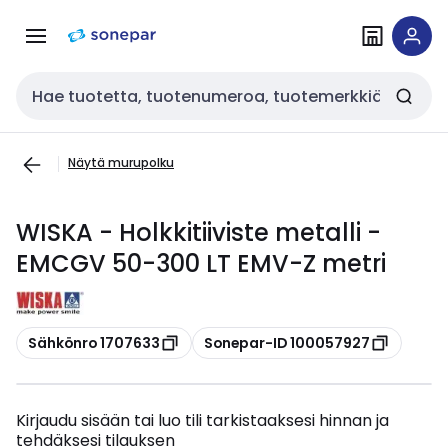
Siirry
Siirry
navigointiin
sisältöön
Haku
Näytä murupolku
WISKA - Holkkitiiviste metalli -
EMCGV 50-300 LT EMV-Z metri
Kopioi
Kopioi
Sähkönro 1707633
Sonepar-ID 100057927
Kirjaudu sisään tai luo tili tarkistaaksesi hinnan ja
tehdäksesi tilauksen