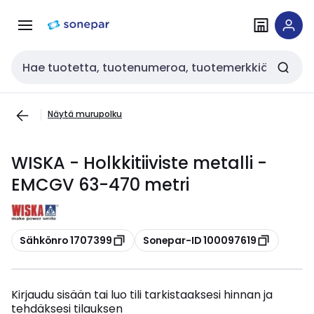
Siirry
Siirry
navigointiin
sisältöön
Haku
Näytä murupolku
WISKA - Holkkitiiviste metalli -
EMCGV 63-470 metri
Kopioi
Kopioi
Sähkönro 1707399
Sonepar-ID 100097619
Kirjaudu sisään tai luo tili tarkistaaksesi hinnan ja
tehdäksesi tilauksen