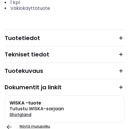
1
kpl
Vakiokäyttötuote
Tuotetiedot
Tekniset tiedot
Tuotekuvaus
Dokumentit ja linkit
WISKA -tuote
Tutustu WISKA-sarjaan
Shotgland
Näytä murupolku