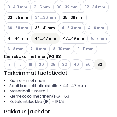
Katso käytettävissä olevat vaihtoehdot
Katso käytettävissä olevat vaihtoehdot
Katso käytettävissä olevat vaihto
Katso käytettävissä
3...4.3 mm
3...5 mm
30...32 mm
32...34 mm
Katso käytettävissä olevat vaihtoehdot
33...35 mm
34...36 mm
35...38 mm
Katso käytettävissä olevat vaihtoehdot
Katso käytettävissä olevat vaih
Katso käytettävis
36...38 mm
38...41 mm
4...5.3 mm
4...6 mm
Katso käytettäv
41...44 mm
44...47 mm
47...49 mm
5...7 mm
Katso käytettävissä olevat vaihtoehdot
Katso käytettävissä olevat vaihtoehdot
Katso käytettävissä olevat vaihtoeh
Katso käytettävissä ol
6...8 mm
7...9 mm
8...10 mm
9...11 mm
Kierrekoko metrinen/PG
:
63
Katso käytettävissä olevat vaihtoehdot
Katso käytettävissä olevat vaihtoehdot
Katso käytettävissä olevat vaihtoehdot
Katso käytettävissä olevat vaihtoehdot
Katso käytettävissä olevat vaihtoehd
Katso käytettävissä olevat vai
Katso käytettävissä olev
Katso käytettäviss
8
12
16
20
25
32
40
50
63
Tärkeimmät tuotetiedot
Kierre
-
metrinen
Sopii kaapelihalkaisijoille
-
44...47
mm
Materiaali
-
metalli
Kierrekoko metrinen/PG
-
63
Kotelointiluokka (IP)
-
IP68
Pakkaus ja ehdot