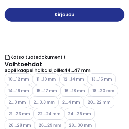
Kirjaudu
Katso tuotedokumentit
Vaihtoehdot
Sopii kaapelihalkaisijoille
:
44...47 mm
Katso käytettävissä olevat vaihtoehdot
Katso käytettävissä olevat vaihtoehdot
Katso käytettävissä olevat vaihto
Katso käytettävissä
10...12 mm
11...13 mm
12...14 mm
13...15 mm
Katso käytettävissä olevat vaihtoehdot
Katso käytettävissä olevat vaihtoehdot
Katso käytettävissä olevat vaiht
Katso käytettävissä
14...16 mm
15...17 mm
16...18 mm
18...20 mm
Katso käytettävissä olevat vaihtoehdot
Katso käytettävissä olevat vaihtoehdot
Katso käytettävissä olevat vaihto
Katso käytettävissä o
2...3 mm
2...3.3 mm
2...4 mm
20...22 mm
Katso käytettävissä olevat vaihtoehdot
Katso käytettävissä olevat vaihtoehdot
Katso käytettävissä olevat vaih
21...23 mm
22...24 mm
24...26 mm
Katso käytettävissä olevat vaihtoehdot
Katso käytettävissä olevat vaihtoehdot
Katso käytettävissä olevat vai
26...28 mm
26...29 mm
28...30 mm