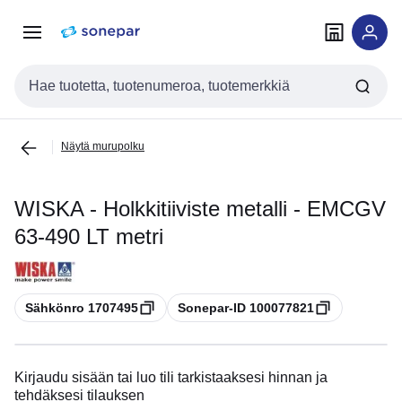
Siirry
Siirry
navigointiin
sisältöön
Haku
Näytä murupolku
WISKA - Holkkitiiviste metalli - EMCGV
63-490 LT metri
Kopioi
Kopioi
Sähkönro 1707495
Sonepar-ID 100077821
Kirjaudu sisään tai luo tili tarkistaaksesi hinnan ja
tehdäksesi tilauksen