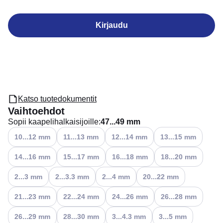
Kirjaudu
Katso tuotedokumentit
Vaihtoehdot
Sopii kaapelihalkaisijoille
:
47...49 mm
Katso käytettävissä olevat vaihtoehdot
Katso käytettävissä olevat vaihtoehdot
Katso käytettävissä olevat vaihtoehdo
Katso käytettävissä o
10...12 mm
11...13 mm
12...14 mm
13...15 mm
Katso käytettävissä olevat vaihtoehdot
Katso käytettävissä olevat vaihtoehdot
Katso käytettävissä olevat vaihtoehdo
Katso käytettävissä o
14...16 mm
15...17 mm
16...18 mm
18...20 mm
Katso käytettävissä olevat vaihtoehdot
Katso käytettävissä olevat vaihtoehdot
Katso käytettävissä olevat vaihtoehdot
Katso käytettävissä olevat 
2...3 mm
2...3.3 mm
2...4 mm
20...22 mm
Katso käytettävissä olevat vaihtoehdot
Katso käytettävissä olevat vaihtoehdot
Katso käytettävissä olevat vaihtoehdo
Katso käytettävissä o
21...23 mm
22...24 mm
24...26 mm
26...28 mm
Katso käytettävissä olevat vaihtoehdot
Katso käytettävissä olevat vaihtoehdot
Katso käytettävissä olevat vaihtoehdo
Katso käytettävissä ol
26...29 mm
28...30 mm
3...4.3 mm
3...5 mm