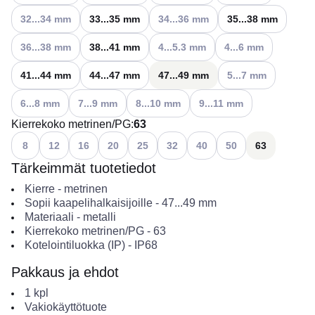
Katso käytettävissä olevat vaihtoehdot
Katso käytettävissä olevat vaihtoehdo
32...34 mm
33...35 mm
34...36 mm
35...38 mm
Katso käytettävissä olevat vaihtoehdot
Katso käytettävissä olevat vaihtoehdo
Katso käytettävissä ol
36...38 mm
38...41 mm
4...5.3 mm
4...6 mm
Katso käytettävissä o
41...44 mm
44...47 mm
47...49 mm
5...7 mm
Katso käytettävissä olevat vaihtoehdot
Katso käytettävissä olevat vaihtoehdot
Katso käytettävissä olevat vaihtoehdot
Katso käytettävissä olevat 
6...8 mm
7...9 mm
8...10 mm
9...11 mm
Kierrekoko metrinen/PG
:
63
Katso käytettävissä olevat vaihtoehdot
Katso käytettävissä olevat vaihtoehdot
Katso käytettävissä olevat vaihtoehdot
Katso käytettävissä olevat vaihtoehdot
Katso käytettävissä olevat vaihtoehdot
Katso käytettävissä olevat vaihtoeh
Katso käytettävissä olevat v
Katso käytettävissä o
8
12
16
20
25
32
40
50
63
Tärkeimmät tuotetiedot
Kierre
-
metrinen
Sopii kaapelihalkaisijoille
-
47...49
mm
Materiaali
-
metalli
Kierrekoko metrinen/PG
-
63
Kotelointiluokka (IP)
-
IP68
Pakkaus ja ehdot
1
kpl
Vakiokäyttötuote