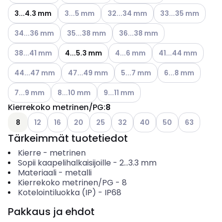
Katso käytettävissä olevat vaihtoehdot
Katso käytettävissä olevat vaihto
Katso käytettävissä
3...4.3 mm
3...5 mm
32...34 mm
33...35 mm
Katso käytettävissä olevat vaihtoehdot
Katso käytettävissä olevat vaihtoehdot
Katso käytettävissä olevat vai
34...36 mm
35...38 mm
36...38 mm
Katso käytettävissä olevat vaihtoehdot
Katso käytettävissä olevat vaih
Katso käytettävissä
38...41 mm
4...5.3 mm
4...6 mm
41...44 mm
Katso käytettävissä olevat vaihtoehdot
Katso käytettävissä olevat vaihtoehdot
Katso käytettävissä olevat va
Katso käytettävis
44...47 mm
47...49 mm
5...7 mm
6...8 mm
Katso käytettävissä olevat vaihtoehdot
Katso käytettävissä olevat vaihtoehdot
Katso käytettävissä olevat vaihtoe
7...9 mm
8...10 mm
9...11 mm
Kierrekoko metrinen/PG
:
8
Katso käytettävissä olevat vaihtoehdot
Katso käytettävissä olevat vaihtoehdot
Katso käytettävissä olevat vaihtoehdot
Katso käytettävissä olevat vaihtoehd
Katso käytettävissä olevat vai
Katso käytettävissä olev
Katso käytettäviss
Katso käytet
8
12
16
20
25
32
40
50
63
Tärkeimmät tuotetiedot
Kierre
-
metrinen
Sopii kaapelihalkaisijoille
-
2...3.3
mm
Materiaali
-
metalli
Kierrekoko metrinen/PG
-
8
Kotelointiluokka (IP)
-
IP68
Pakkaus ja ehdot