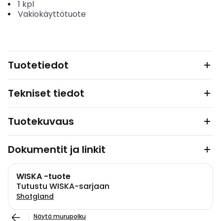
1
kpl
Vakiokäyttötuote
Tuotetiedot
Tekniset tiedot
Tuotekuvaus
Dokumentit ja linkit
WISKA -tuote
Tutustu WISKA-sarjaan
Shotgland
Näytä murupolku