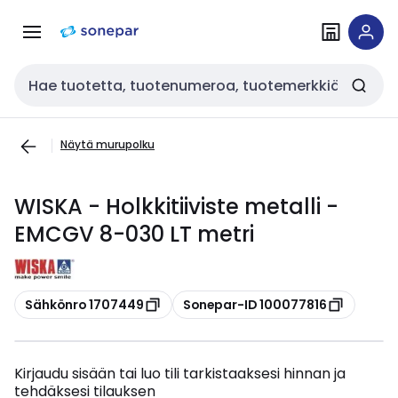
Siirry
Siirry
navigointiin
sisältöön
Haku
Näytä murupolku
WISKA - Holkkitiiviste metalli -
EMCGV 8-030 LT metri
Kopioi
Kopioi
Sähkönro 1707449
Sonepar-ID 100077816
Kirjaudu sisään tai luo tili tarkistaaksesi hinnan ja
tehdäksesi tilauksen