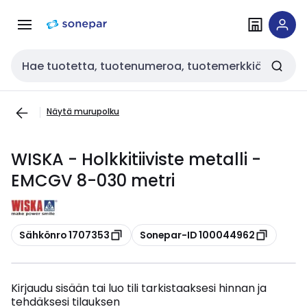
Siirry
Siirry
navigointiin
sisältöön
Haku
Näytä murupolku
WISKA - Holkkitiiviste metalli -
EMCGV 8-030 metri
Kopioi
Kopioi
Sähkönro 1707353
Sonepar-ID 100044962
Kirjaudu sisään tai luo tili tarkistaaksesi hinnan ja
tehdäksesi tilauksen