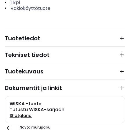
1
kpl
Vakiokäyttötuote
Tuotetiedot
Tekniset tiedot
Tuotekuvaus
Dokumentit ja linkit
WISKA -tuote
Tutustu WISKA-sarjaan
Shotgland
Näytä murupolku