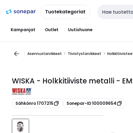
Siirry
Siirry
navigointiin
sisältöön
Tuotekategoriat
Haku
Kampanjat
Outlet
Uutishuone
Asennustarvikkeet
Tiivistystarvikkeet
Holkkitiivistee
WISKA - Holkkitiiviste metalli - E
Kopioi
Kopioi
Sähkönro 1707215
Sonepar-ID 100009654