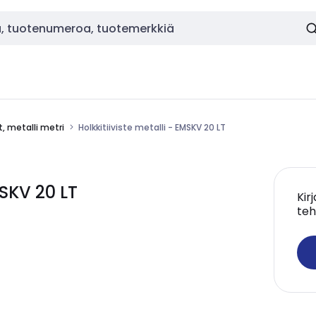
t, metalli metri
Holkkitiiviste metalli - EMSKV 20 LT
MSKV 20 LT
Kir
teh