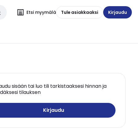
Etsi myymälä
Tule asiakkaaksi
Kirjaudu
jaudu sisään tai luo tili tarkistaaksesi hinnan ja
däksesi tilauksen
Kirjaudu