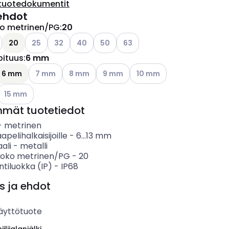
tuotedokumentit
ehdot
ko metrinen/PG
:
20
ettävissä olevat vaihtoehdot
o käytettävissä olevat vaihtoehdot
Katso käytettävissä olevat vaihtoehdot
Katso käytettävissä olevat vaihtoehdot
Katso käytettävissä olevat vaihtoehdot
Katso käytettävissä olevat vaihtoehd
Katso käytettävissä olevat vai
20
25
32
40
50
63
pituus
:
6 mm
ettävissä olevat vaihtoehdot
Katso käytettävissä olevat vaihtoehdot
Katso käytettävissä olevat vaihtoehdot
Katso käytettävissä olevat vaihtoeh
Katso käytettävissä olevat
6 mm
7 mm
8 mm
9 mm
10 mm
Katso käytettävissä olevat vaihtoehdot
15 mm
mmät tuotetiedot
-
metrinen
apelihalkaisijoille
-
6...13
mm
ali
-
metalli
koko metrinen/PG
-
20
ntiluokka (IP)
-
IP68
s ja ehdot
äyttötuote