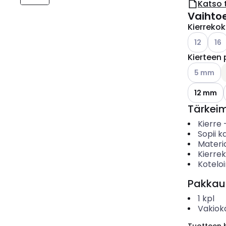
Katso 
Vaihto
Kierreko
Katso käyt
Kats
12
16
Kierteen 
Katso käyt
5 mm
12 mm
Tärkei
Kierre
Sopii ka
Materia
Kierre
Koteloi
Pakkau
1
kpl
Vakiok