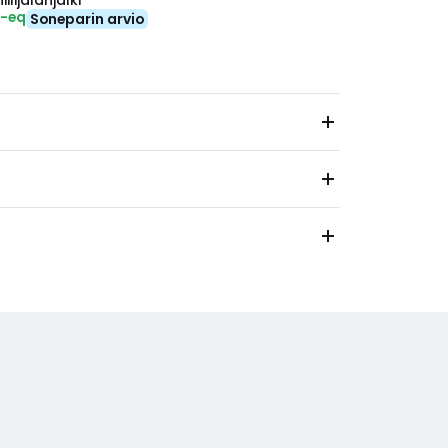
ilijalanjälki
₂-eq
Soneparin arvio