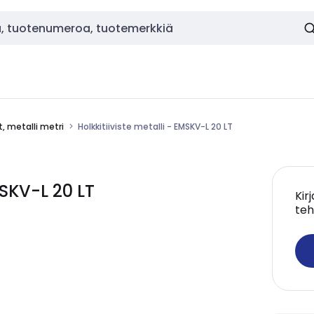
t, metalli metri
Holkkitiiviste metalli - EMSKV-L 20 LT
MSKV-L 20 LT
Kir
teh