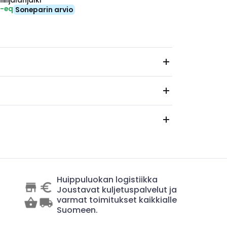
ilijalanjälki
₂-eq
Soneparin arvio
Huippuluokan logistiikka
Joustavat kuljetuspalvelut ja
varmat toimitukset kaikkialle
Suomeen.