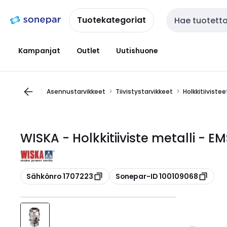
Siirry
Siirry
navigointiin
sisältöön
Tuotekategoriat
Haku
Kampanjat
Outlet
Uutishuone
Asennustarvikkeet
Tiivistystarvikkeet
Holkkitiivistee
WISKA - Holkkitiiviste metalli - E
Kopioi
Kopioi
Sähkönro 1707223
Sonepar-ID 100109068