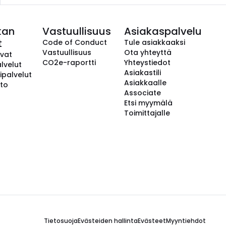
kan
Vastuullisuus
Asiakaspalvelu
t
Code of Conduct
Tule asiakkaaksi
Vastuullisuus
Ota yhteyttä
avat
CO2e-raportti
Yhteystiedot
lvelut
Asiakastili
ipalvelut
Asiakkaalle
to
Associate
Etsi myymälä
Toimittajalle
Tietosuoja
Evästeiden hallinta
Evästeet
Myyntiehdot