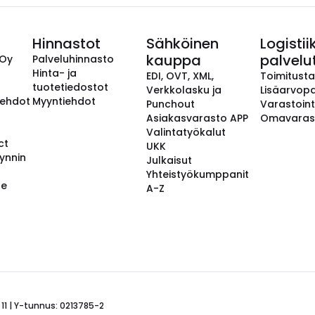
Hinnastot
Sähköinen
Logistii
kauppa
palvelu
 Oy
Palveluhinnasto
Hinta- ja
EDI, OVT, XML,
Toimitust
tuotetiedostot
Verkkolasku ja
Lisäarvopa
aehdot
Myyntiehdot
Punchout
Varastoint
Asiakasvarasto APP
Omavaras
Valintatyökalut
ct
UKK
ynnin
Julkaisut
Yhteistyökumppanit
se
A-Z
 11 | Y-tunnus: 0213785-2