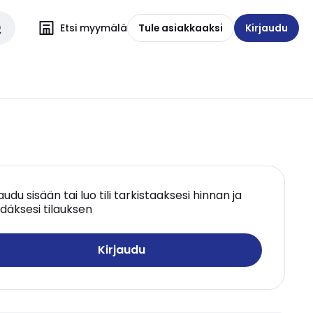
Etsi myymälä
Tule asiakkaaksi
Kirjaudu
jaudu sisään tai luo tili tarkistaaksesi hinnan ja
däksesi tilauksen
Kirjaudu