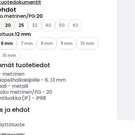
tuotedokumentit
ehdot
ko metrinen/PG
:
20
Katso käytettävissä olevat vaihtoehdot
Katso käytettävissä olevat vaihtoehdot
Katso käytettävissä olevat vaihtoehd
Katso käytettävissä olevat vai
20
25
32
40
50
63
pituus
:
12 mm
ettävissä olevat vaihtoehdot
Katso käytettävissä olevat vaihtoehdot
Katso käytettävissä olevat vaihtoehdot
Katso käytettävissä olevat vaihtoeh
Katso käytettävissä olevat
6 mm
7 mm
8 mm
9 mm
10 mm
Katso käytettävissä olevat vaihtoehdot
15 mm
mmät tuotetiedot
-
metrinen
apelihalkaisijoille
-
6...13
mm
ali
-
metalli
koko metrinen/PG
-
20
ntiluokka (IP)
-
IP68
s ja ehdot
äyttötuote