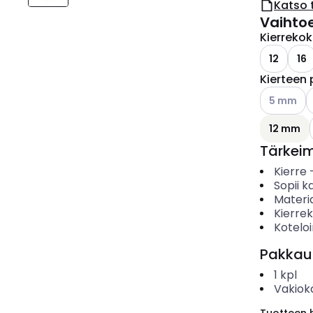
Katso 
Vaihto
Kierreko
12
16
Kierteen 
Katso käyt
5 mm
12 mm
Tärkei
Kierre
Sopii ka
Materia
Kierre
Koteloi
Pakkau
1
kpl
Vakiok