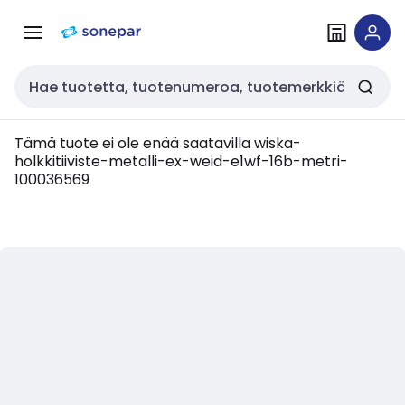
Siirry
Siirry
navigointiin
sisältöön
Haku
Tämä tuote ei ole enää saatavilla
wiska-
holkkitiiviste-metalli-ex-weid-e1wf-16b-metri-
100036569