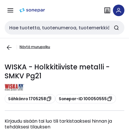
Siirry
Siirry
navigointiin
sisältöön
Haku
Näytä murupolku
WISKA - Holkkitiiviste metalli -
SMKV Pg21
Kopioi
Kopioi
Sähkönro 1705258
Sonepar-ID 100050555
Kirjaudu sisään tai luo tili tarkistaaksesi hinnan ja
tehdäksesi tilauksen