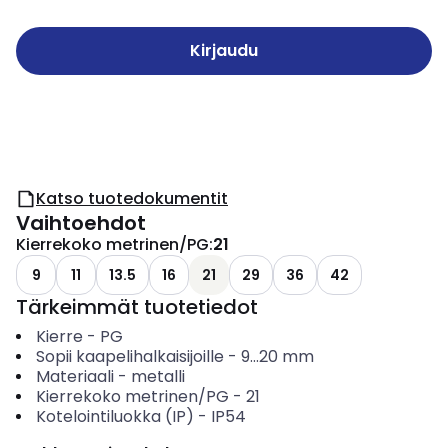
Kirjaudu
Katso tuotedokumentit
Vaihtoehdot
Kierrekoko metrinen/PG
:
21
9
11
13.5
16
21
29
36
42
Tärkeimmät tuotetiedot
Kierre
-
PG
Sopii kaapelihalkaisijoille
-
9...20
mm
Materiaali
-
metalli
Kierrekoko metrinen/PG
-
21
Kotelointiluokka (IP)
-
IP54