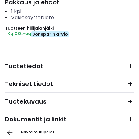
Pakkaus ja ehdot
1
kpl
Vakiokäyttötuote
Tuotteen hiilijalanjälki
1 Kg CO₂-eq
Soneparin arvio
Tuotetiedot
Tekniset tiedot
Tuotekuvaus
Dokumentit ja linkit
Näytä murupolku