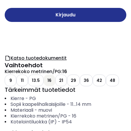
Kirjaudu
Katso tuotedokumentit
Vaihtoehdot
Kierrekoko metrinen/PG
:
16
9
11
13.5
16
21
29
36
42
48
Tärkeimmät tuotetiedot
Kierre
-
PG
Sopii kaapelihalkaisijoille
-
11...14
mm
Materiaali
-
muovi
Kierrekoko metrinen/PG
-
16
Kotelointiluokka (IP)
-
IP54