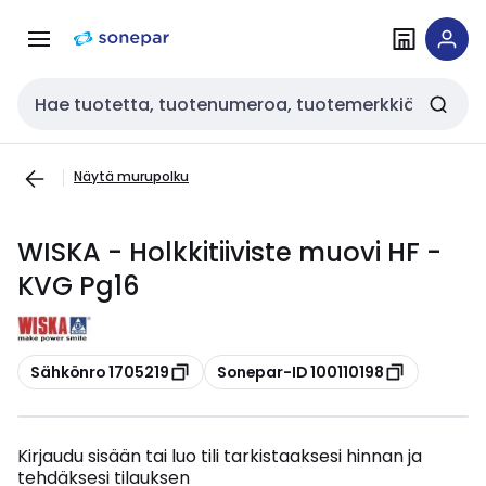
Siirry
Siirry
navigointiin
sisältöön
Haku
Näytä murupolku
WISKA - Holkkitiiviste muovi HF -
KVG Pg16
Kopioi
Kopioi
Sähkönro 1705219
Sonepar-ID 100110198
Kirjaudu sisään tai luo tili tarkistaaksesi hinnan ja
tehdäksesi tilauksen