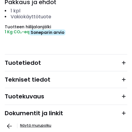
Pakkaus ja ehdot
1
kpl
Vakiokäyttötuote
Tuotteen hiilijalanjälki
1 Kg CO₂-eq
Soneparin arvio
Tuotetiedot
Tekniset tiedot
Tuotekuvaus
Dokumentit ja linkit
Näytä murupolku