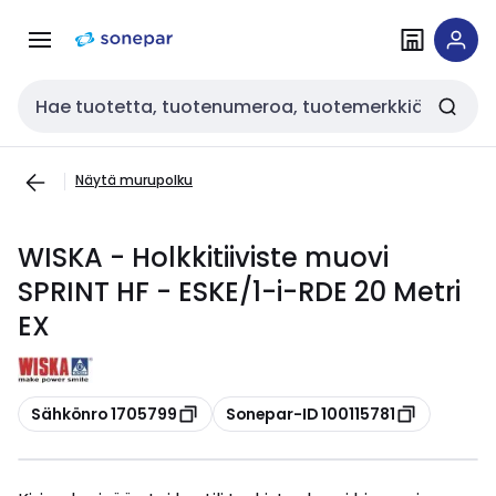
Siirry
Siirry
navigointiin
sisältöön
Haku
Näytä murupolku
WISKA - Holkkitiiviste muovi
SPRINT HF - ESKE/1-i-RDE 20 Metri
EX
Kopioi
Kopioi
Sähkönro 1705799
Sonepar-ID 100115781