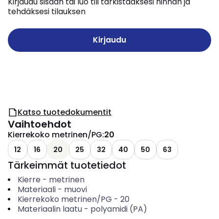
Kirjaudu sisään tai luo tili tarkistaaksesi hinnan ja
tehdäksesi tilauksen
Kirjaudu
Katso tuotedokumentit
Vaihtoehdot
Kierrekoko metrinen/PG
:
20
12
16
20
25
32
40
50
63
Tärkeimmät tuotetiedot
Kierre
-
metrinen
Materiaali
-
muovi
Kierrekoko metrinen/PG
-
20
Materiaalin laatu
-
polyamidi (PA)