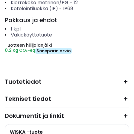
Kierrekoko metrinen/PG
-
12
Kotelointiluokka (IP)
-
IP68
Pakkaus ja ehdot
1
kpl
Vakiokäyttötuote
Tuotteen hiilijalanjälki
0,2 Kg CO₂-eq
Soneparin arvio
Tuotetiedot
Tekniset tiedot
Dokumentit ja linkit
WISKA -tuote