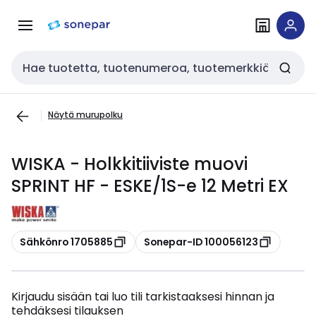
Siirry
Siirry
navigointiin
sisältöön
Haku
Näytä murupolku
WISKA - Holkkitiiviste muovi
SPRINT HF - ESKE/1S-e 12 Metri EX
Kopioi
Kopioi
Sähkönro 1705885
Sonepar-ID 100056123
Kirjaudu sisään tai luo tili tarkistaaksesi hinnan ja
tehdäksesi tilauksen