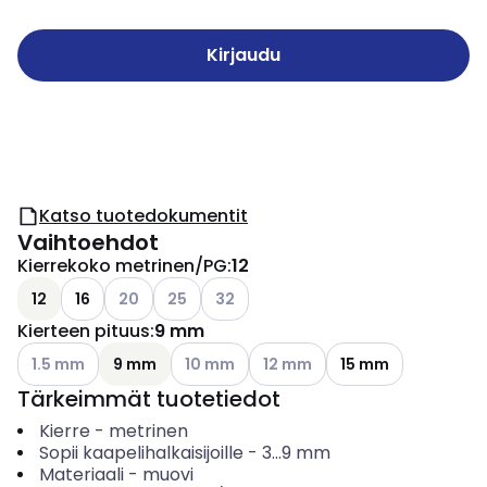
Kirjaudu
Katso tuotedokumentit
Vaihtoehdot
Kierrekoko metrinen/PG
:
12
Katso käytettävissä olevat vaihtoehdot
Katso käytettävissä olevat vaihtoehdot
Katso käytettävissä olevat vaihtoehd
12
16
20
25
32
Kierteen pituus
:
9 mm
Katso käytettävissä olevat vaihtoehdot
Katso käytettävissä olevat vaihtoehdot
Katso käytettävissä olevat vai
1.5 mm
9 mm
10 mm
12 mm
15 mm
Tärkeimmät tuotetiedot
Kierre
-
metrinen
Sopii kaapelihalkaisijoille
-
3...9
mm
Materiaali
-
muovi