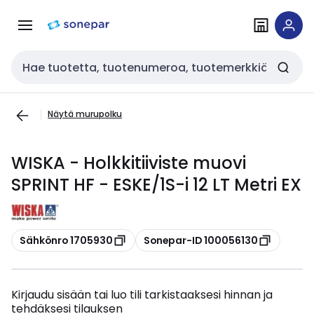
Siirry
Siirry
navigointiin
sisältöön
Haku
Näytä murupolku
WISKA - Holkkitiiviste muovi
SPRINT HF - ESKE/1S-i 12 LT Metri EX
Kopioi
Kopioi
Sähkönro 1705930
Sonepar-ID 100056130
Kirjaudu sisään tai luo tili tarkistaaksesi hinnan ja
tehdäksesi tilauksen