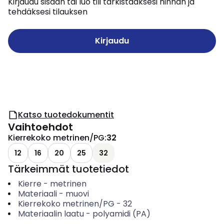
Kirjaudu sisään tai luo tili tarkistaaksesi hinnan ja
tehdäksesi tilauksen
Kirjaudu
Katso tuotedokumentit
Vaihtoehdot
Kierrekoko metrinen/PG
:
32
12
16
20
25
32
Tärkeimmät tuotetiedot
Kierre
-
metrinen
Materiaali
-
muovi
Kierrekoko metrinen/PG
-
32
Materiaalin laatu
-
polyamidi (PA)