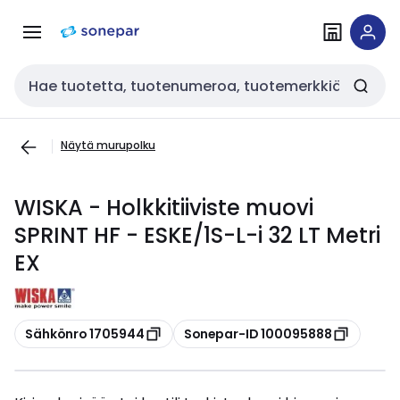
Siirry
Siirry
navigointiin
sisältöön
Haku
Näytä murupolku
WISKA - Holkkitiiviste muovi
SPRINT HF - ESKE/1S-L-i 32 LT Metri
EX
Kopioi
Kopioi
Sähkönro 1705944
Sonepar-ID 100095888