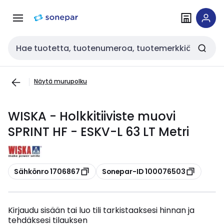
Siirry
Siirry
navigointiin
sisältöön
Haku
Näytä murupolku
WISKA - Holkkitiiviste muovi
SPRINT HF - ESKV-L 63 LT Metri
Kopioi
Kopioi
Sähkönro 1706867
Sonepar-ID 100076503
Kirjaudu sisään tai luo tili tarkistaaksesi hinnan ja
tehdäksesi tilauksen