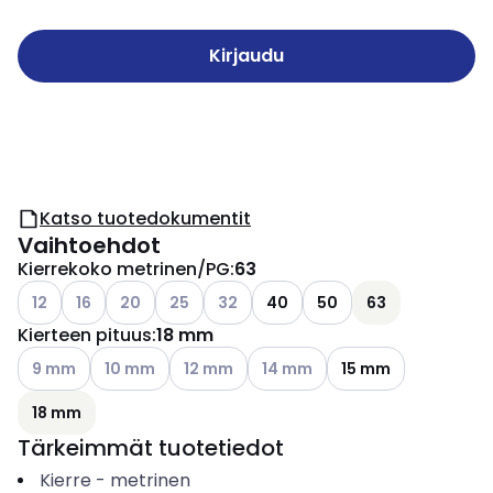
Kirjaudu
Katso tuotedokumentit
Vaihtoehdot
Kierrekoko metrinen/PG
:
63
Katso käytettävissä olevat vaihtoehdot
Katso käytettävissä olevat vaihtoehdot
Katso käytettävissä olevat vaihtoehdot
Katso käytettävissä olevat vaihtoehdot
Katso käytettävissä olevat vaihtoehd
12
16
20
25
32
40
50
63
Kierteen pituus
:
18 mm
Katso käytettävissä olevat vaihtoehdot
Katso käytettävissä olevat vaihtoehdot
Katso käytettävissä olevat vaihtoehdot
Katso käytettävissä olevat vai
9 mm
10 mm
12 mm
14 mm
15 mm
18 mm
Tärkeimmät tuotetiedot
Kierre
-
metrinen