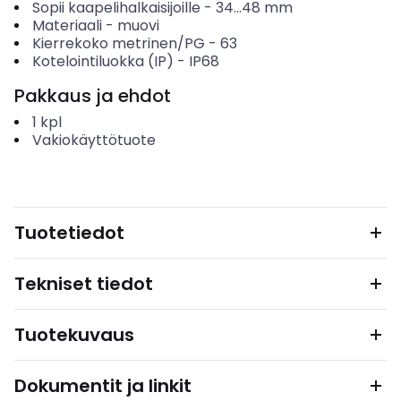
Sopii kaapelihalkaisijoille
-
34...48
mm
Materiaali
-
muovi
Kierrekoko metrinen/PG
-
63
Kotelointiluokka (IP)
-
IP68
Pakkaus ja ehdot
1
kpl
Vakiokäyttötuote
Tuotetiedot
Tekniset tiedot
Tuotekuvaus
Dokumentit ja linkit