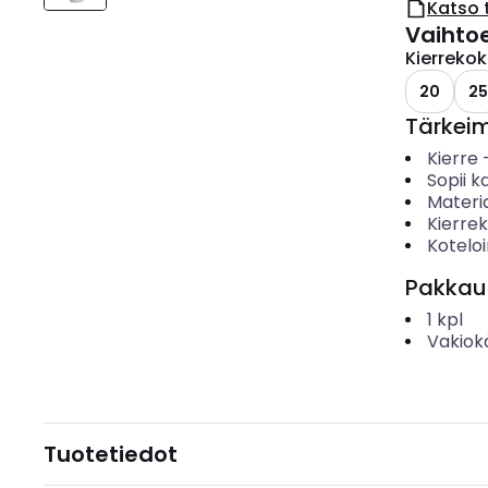
Katso 
Vaihto
Kierreko
20
25
Tärkei
Kierre
Sopii ka
Materia
Kierre
Koteloi
Pakkau
1
kpl
Vakiok
Tuotetiedot