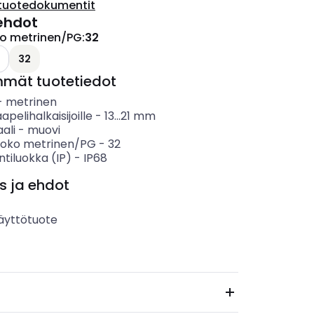
tuotedokumentit
ehdot
ko metrinen/PG
:
32
32
mmät tuotetiedot
-
metrinen
apelihalkaisijoille
-
13...21
mm
ali
-
muovi
koko metrinen/PG
-
32
ntiluokka (IP)
-
IP68
s ja ehdot
äyttötuote