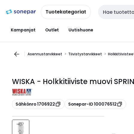
Siirry
Siirry
navigointiin
sisältöön
Tuotekategoriat
Haku
Kampanjat
Outlet
Uutishuone
Asennustarvikkeet
Tiivistystarvikkeet
Holkkitiiviste
WISKA - Holkkitiiviste muovi SPRIN
Kopioi
Kopioi
Sähkönro 1706922
Sonepar-ID 100076512