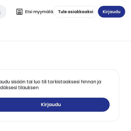
Etsi myymälä
Tule asiakkaaksi
Kirjaudu
jaudu sisään tai luo tili tarkistaaksesi hinnan ja
däksesi tilauksen
Kirjaudu