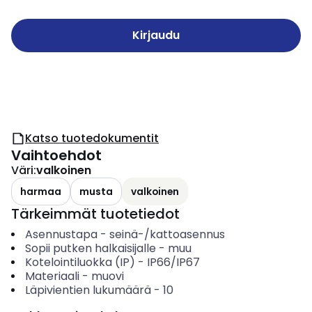
Kirjaudu
Katso tuotedokumentit
Vaihtoehdot
Väri
:
valkoinen
harmaa
musta
valkoinen
Tärkeimmät tuotetiedot
Asennustapa
-
seinä-/kattoasennus
Sopii putken halkaisijalle
-
muu
Kotelointiluokka (IP)
-
IP66/IP67
Materiaali
-
muovi
Läpivientien lukumäärä
-
10