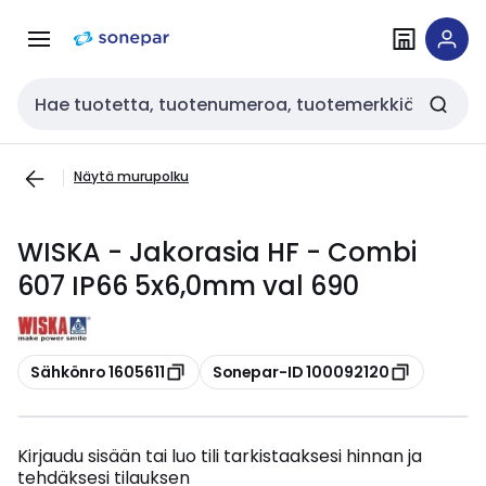
Siirry
Siirry
navigointiin
sisältöön
Haku
Näytä murupolku
WISKA - Jakorasia HF - Combi
607 IP66 5x6,0mm val 690
Kopioi
Kopioi
Sähkönro 1605611
Sonepar-ID 100092120
Kirjaudu sisään tai luo tili tarkistaaksesi hinnan ja
tehdäksesi tilauksen