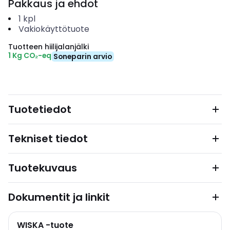
Pakkaus ja ehdot
1
kpl
Vakiokäyttötuote
Tuotteen hiilijalanjälki
1 Kg CO₂-eq
Soneparin arvio
Tuotetiedot
Tekniset tiedot
Tuotekuvaus
Dokumentit ja linkit
WISKA -tuote