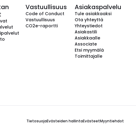
kan
Vastuullisuus
Asiakaspalvelu
t
Code of Conduct
Tule asiakkaaksi
Vastuullisuus
Ota yhteyttä
avat
CO2e-raportti
Yhteystiedot
lvelut
Asiakastili
ipalvelut
Asiakkaalle
to
Associate
Etsi myymälä
Toimittajalle
Tietosuoja
Evästeiden hallinta
Evästeet
Myyntiehdot