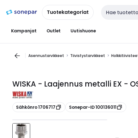
Siirry
Siirry
navigointiin
sisältöön
Tuotekategoriat
Haku
Kampanjat
Outlet
Uutishuone
Asennustarvikkeet
Tiivistystarvikkeet
Holkkitiivistee
WISKA - Laajennus metalli EX - O
Kopioi
Kopioi
Sähkönro 1706717
Sonepar-ID 100136011