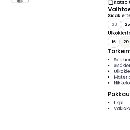
Katso 
Vaihto
Sisäkier
Katso käyt
20
25
Ulkokier
16
20
Tärkei
Sisäkie
Sisäki
Ulkokie
Materia
Nikkelö
Pakkau
1
kpl
Vakiok