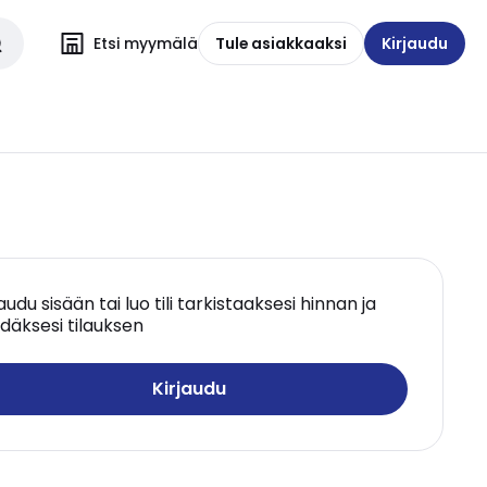
Etsi myymälä
Tule asiakkaaksi
Kirjaudu
jaudu sisään tai luo tili tarkistaaksesi hinnan ja
däksesi tilauksen
Kirjaudu