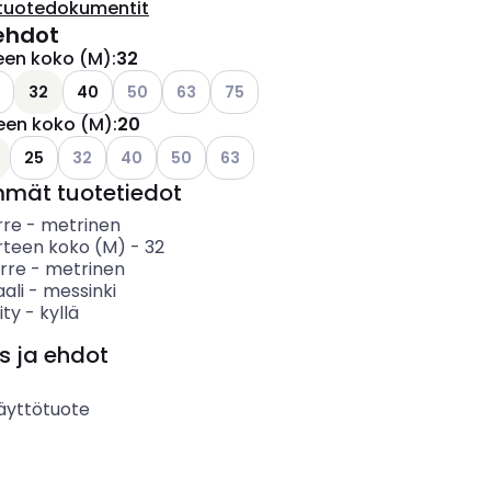
tuotedokumentit
ehdot
teen koko (M)
:
32
ettävissä olevat vaihtoehdot
Katso käytettävissä olevat vaihtoehdot
Katso käytettävissä olevat vaihtoehdot
Katso käytettävissä olevat vaihtoeh
32
40
50
63
75
teen koko (M)
:
20
Katso käytettävissä olevat vaihtoehdot
Katso käytettävissä olevat vaihtoehdot
Katso käytettävissä olevat vaihtoehdot
Katso käytettävissä olevat vaihtoeh
25
32
40
50
63
mmät tuotetiedot
rre
-
metrinen
erteen koko (M)
-
32
rre
-
metrinen
ali
-
messinki
ity
-
kyllä
s ja ehdot
äyttötuote