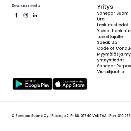
Seuraa meitä
Yritys
Sonepar Suomi
Ura
Laskutustiedot
Yleiset hankint
toimittajalle
Speak Up
Code of Condu
Myymälät ja my
yhteystiedot
Sonepar Purpo
Vierailijaohje
© Sonepar Suomi Oy | Ritakuja 2, PL 88, 01740 VANTAA | Puh. 010 283