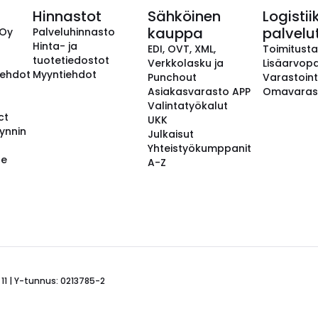
Hinnastot
Sähköinen
Logistii
kauppa
palvelu
 Oy
Palveluhinnasto
Hinta- ja
EDI, OVT, XML,
Toimitust
tuotetiedostot
Verkkolasku ja
Lisäarvopa
aehdot
Myyntiehdot
Punchout
Varastoint
Asiakasvarasto APP
Omavaras
Valintatyökalut
ct
UKK
ynnin
Julkaisut
Yhteistyökumppanit
se
A-Z
 11 | Y-tunnus: 0213785-2