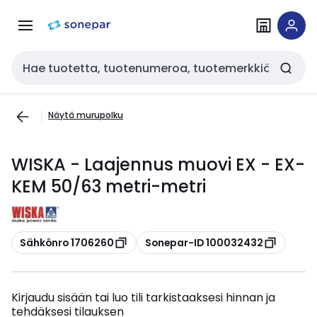
Siirry
Siirry
navigointiin
sisältöön
Haku
Näytä murupolku
WISKA - Laajennus muovi EX - EX-
KEM 50/63 metri-metri
Kopioi
Kopioi
Sähkönro 1706260
Sonepar-ID 100032432
Kirjaudu sisään tai luo tili tarkistaaksesi hinnan ja
tehdäksesi tilauksen