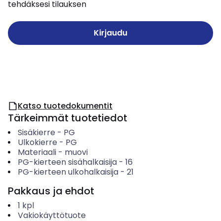
tehdäksesi tilauksen
Kirjaudu
Katso tuotedokumentit
Tärkeimmät tuotetiedot
Sisäkierre
-
PG
Ulkokierre
-
PG
Materiaali
-
muovi
PG-kierteen sisähalkaisija
-
16
PG-kierteen ulkohalkaisija
-
21
Pakkaus ja ehdot
1
kpl
Vakiokäyttötuote