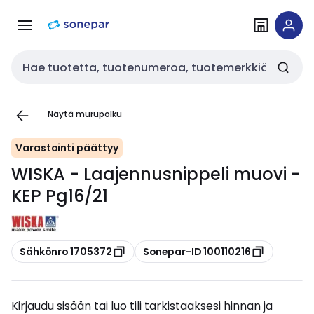
Siirry
Siirry
navigointiin
sisältöön
Haku
Näytä murupolku
Varastointi päättyy
WISKA - Laajennusnippeli muovi -
KEP Pg16/21
Kopioi
Kopioi
Sähkönro 1705372
Sonepar-ID 100110216
Kirjaudu sisään tai luo tili tarkistaaksesi hinnan ja