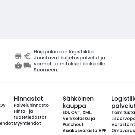
Huippuluokan logistiikka
Joustavat kuljetuspalvelut ja
varmat toimitukset kaikkialle
Suomeen.
Hinnastot
Sähköinen
Logistii
kauppa
palvelu
 Oy
Palveluhinnasto
Hinta- ja
EDI, OVT, XML,
Toimitust
tuotetiedostot
Verkkolasku ja
Lisäarvopa
aehdot
Myyntiehdot
Punchout
Varastoint
Asiakasvarasto APP
Omavaras