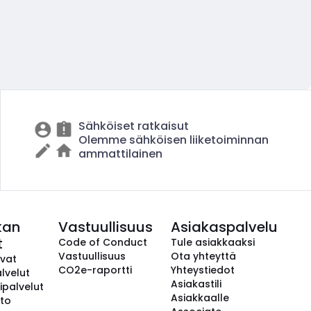
Sähköiset ratkaisut
Olemme sähköisen liiketoiminnan
ammattilainen
kan
Vastuullisuus
Asiakaspalvelu
t
Code of Conduct
Tule asiakkaaksi
Vastuullisuus
Ota yhteyttä
avat
CO2e-raportti
Yhteystiedot
lvelut
Asiakastili
ipalvelut
Asiakkaalle
to