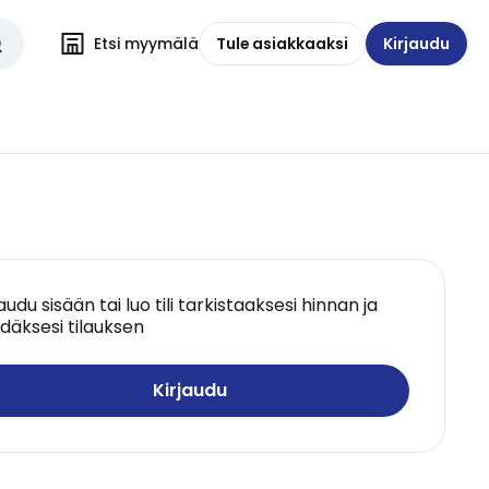
Etsi myymälä
Tule asiakkaaksi
Kirjaudu
jaudu sisään tai luo tili tarkistaaksesi hinnan ja
däksesi tilauksen
Kirjaudu