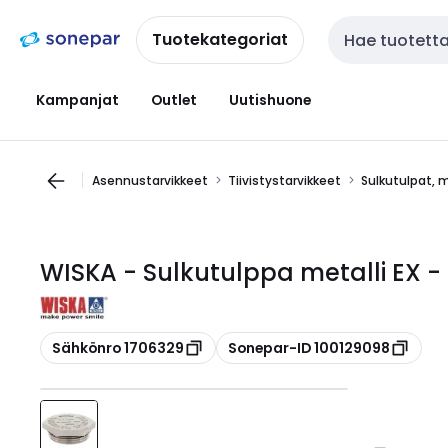
Siirry
Siirry
navigointiin
sisältöön
Tuotekategoriat
Haku
Kampanjat
Outlet
Uutishuone
Asennustarvikkeet
Tiivistystarvikkeet
Sulkutulpat, m
WISKA - Sulkutulppa metalli EX -
Kopioi
Kopioi
Sähkönro 1706329
Sonepar-ID 100129098