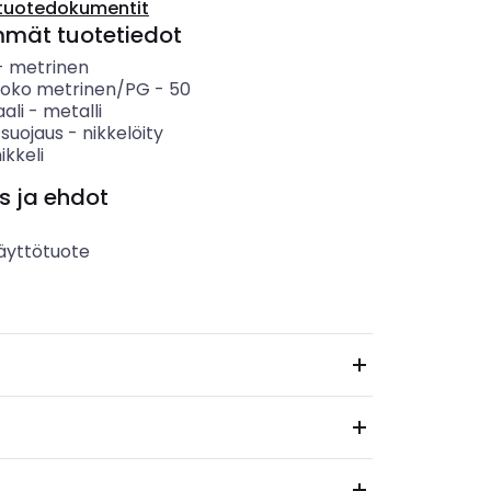
tuotedokumentit
mmät tuotetiedot
-
metrinen
koko metrinen/PG
-
50
ali
-
metalli
 suojaus
-
nikkelöity
ikkeli
s ja ehdot
äyttötuote