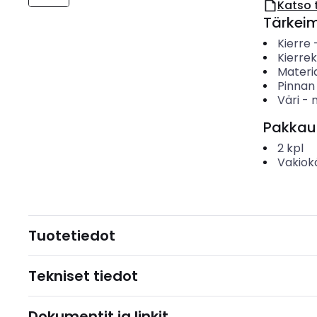
Katso 
Tärkei
Kierre
Kierre
Materia
Pinnan
Väri
-
n
Pakkau
2
kpl
Vakiok
Tuotetiedot
Tekniset tiedot
Dokumentit ja linkit