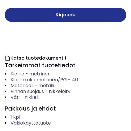
Kirjaudu
Katso tuotedokumentit
Tärkeimmät tuotetiedot
Kierre
-
metrinen
Kierrekoko metrinen/PG
-
40
Materiaali
-
metalli
Pinnan suojaus
-
nikkelöity
Väri
-
nikkeli
Pakkaus ja ehdot
1
kpl
Vakiokäyttötuote