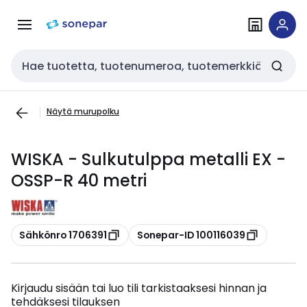
Siirry
Siirry
navigointiin
sisältöön
Haku
Näytä murupolku
WISKA - Sulkutulppa metalli EX -
OSSP-R 40 metri
Kopioi
Kopioi
Sähkönro 1706391
Sonepar-ID 100116039
Kirjaudu sisään tai luo tili tarkistaaksesi hinnan ja
tehdäksesi tilauksen