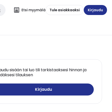
Etsi myymälä
Tule asiakkaaksi
Kirjaudu
jaudu sisään tai luo tili tarkistaaksesi hinnan ja
däksesi tilauksen
Kirjaudu