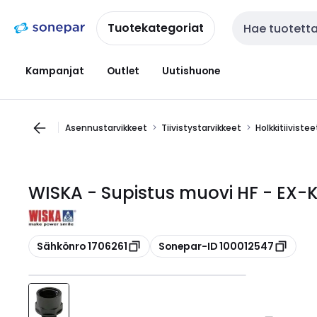
Siirry
Siirry
navigointiin
sisältöön
Tuotekategoriat
Haku
Kampanjat
Outlet
Uutishuone
Asennustarvikkeet
Tiivistystarvikkeet
Holkkitiiviste
WISKA - Supistus muovi HF - EX-K
Kopioi
Kopioi
Sähkönro 1706261
Sonepar-ID 100012547