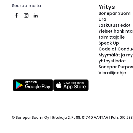
Seuraa meitä
Yritys
Sonepar Suomi
Ura
Laskutustiedot
Yleiset hankint
toimittajalle
Speak Up
Code of Condu
Myymälät ja my
yhteystiedot
Sonepar Purpo
Vierailijaohje
© Sonepar Suomi Oy | Ritakuja 2, PL 88, 01740 VANTAA | Puh. 010 283