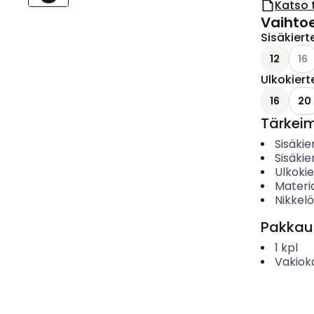
Katso 
Vaihto
Sisäkier
Kats
12
16
Ulkokier
16
20
Tärkei
Sisäkie
Sisäki
Ulkokie
Materia
Nikkelö
Pakkau
1
kpl
Vakiok