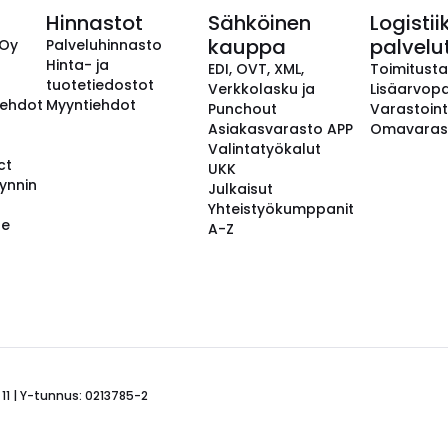
Hinnastot
Sähköinen
Logistii
kauppa
palvelu
 Oy
Palveluhinnasto
Hinta- ja
EDI, OVT, XML,
Toimitust
tuotetiedostot
Verkkolasku ja
Lisäarvopa
aehdot
Myyntiehdot
Punchout
Varastoint
Asiakasvarasto APP
Omavaras
Valintatyökalut
ct
UKK
ynnin
Julkaisut
Yhteistyökumppanit
se
A-Z
 11 | Y-tunnus: 0213785-2