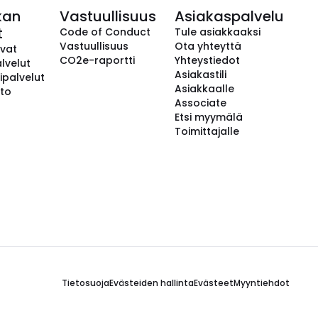
kan
Vastuullisuus
Asiakaspalvelu
t
Code of Conduct
Tule asiakkaaksi
Vastuullisuus
Ota yhteyttä
avat
CO2e-raportti
Yhteystiedot
lvelut
Asiakastili
ipalvelut
Asiakkaalle
to
Associate
Etsi myymälä
Toimittajalle
Tietosuoja
Evästeiden hallinta
Evästeet
Myyntiehdot