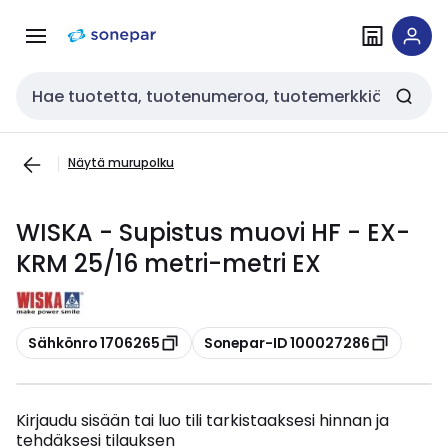
Siirry
Siirry
navigointiin
sisältöön
Haku
Näytä murupolku
WISKA - Supistus muovi HF - EX-
KRM 25/16 metri-metri EX
Kopioi
Kopioi
Sähkönro 1706265
Sonepar-ID 100027286
Kirjaudu sisään tai luo tili tarkistaaksesi hinnan ja
tehdäksesi tilauksen