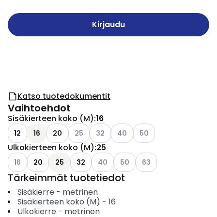
Kirjaudu
Katso tuotedokumentit
Vaihtoehdot
Sisäkierteen koko (M)
:
16
Katso käytettävissä olevat vaihtoehdot
Katso käytettävissä olevat vaihtoehd
Katso käytettävissä olevat vai
Katso käytettävissä ole
12
16
20
25
32
40
50
Ulkokierteen koko (M)
:
25
Katso käytettävissä olevat vaihtoehdot
Katso käytettävissä olevat vaihtoeh
Katso käytettävissä olevat va
Katso käytettävissä ole
16
20
25
32
40
50
63
Tärkeimmät tuotetiedot
Sisäkierre
-
metrinen
Sisäkierteen koko (M)
-
16
Ulkokierre
-
metrinen