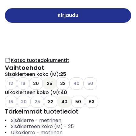
Kirjaudu
Katso tuotedokumentit
Vaihtoehdot
Sisäkierteen koko (M)
:
25
Katso käytettävissä olevat vaihtoehdot
Katso käytettävissä olevat vaihtoehdot
Katso käytettävissä olevat vai
Katso käytettävissä ole
12
16
20
25
32
40
50
Ulkokierteen koko (M)
:
40
Katso käytettävissä olevat vaihtoehdot
Katso käytettävissä olevat vaihtoehdot
Katso käytettävissä olevat vaihtoehdot
16
20
25
32
40
50
63
Tärkeimmät tuotetiedot
Sisäkierre
-
metrinen
Sisäkierteen koko (M)
-
25
Ulkokierre
-
metrinen