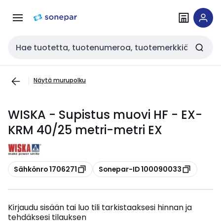
Siirry
Siirry
navigointiin
sisältöön
Haku
Näytä murupolku
WISKA - Supistus muovi HF - EX-
KRM 40/25 metri-metri EX
Kopioi
Kopioi
Sähkönro 1706271
Sonepar-ID 100090033
Kirjaudu sisään tai luo tili tarkistaaksesi hinnan ja
tehdäksesi tilauksen