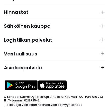
Hinnastot
Sähköinen kauppa
Logistiikan palvelut
Vastuullisuus
Asiakaspalvelu
© Sonepar Suomi Oy | Ritakuja 2, PL 88, 01740 VANTAA | Puh. 010 283
11 | Y-tunnus: 0213785-2
Tietosuoja
Evästeiden hallinta
Evästeet
Myyntiehdot