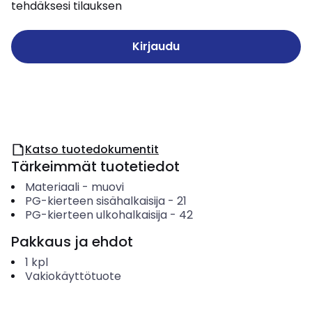
tehdäksesi tilauksen
Kirjaudu
Katso tuotedokumentit
Tärkeimmät tuotetiedot
Materiaali
-
muovi
PG-kierteen sisähalkaisija
-
21
PG-kierteen ulkohalkaisija
-
42
Pakkaus ja ehdot
1
kpl
Vakiokäyttötuote