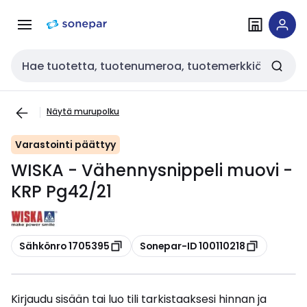
Siirry
Siirry
navigointiin
sisältöön
Haku
Näytä murupolku
Varastointi päättyy
WISKA - Vähennysnippeli muovi -
KRP Pg42/21
Kopioi
Kopioi
Sähkönro 1705395
Sonepar-ID 100110218
Kirjaudu sisään tai luo tili tarkistaaksesi hinnan ja