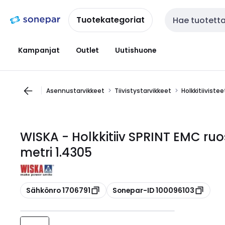
Siirry
Siirry
navigointiin
sisältöön
Tuotekategoriat
Haku
Kampanjat
Outlet
Uutishuone
Asennustarvikkeet
Tiivistystarvikkeet
Holkkitiivistee
WISKA - Holkkitiiv SPRINT EMC ru
metri 1.4305
Kopioi
Kopioi
Sähkönro 1706791
Sonepar-ID 100096103