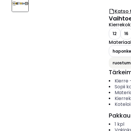
Katso 
Vaihto
Kierreko
12
16
Materiaal
haponkes
ruostuma
Tärkei
Kierre
Sopii ka
Materia
Kierre
Koteloi
Pakkau
1
kpl
Vakiok