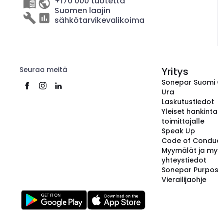
+170 000 tuotetta
Suomen laajin
sähkötarvikevalikoima
Seuraa meitä
Yritys
Sonepar Suomi
Ura
Laskutustiedot
Yleiset hankint
toimittajalle
Speak Up
Code of Condu
Myymälät ja my
yhteystiedot
Sonepar Purpo
Vierailijaohje