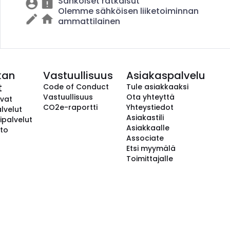
Sähköiset ratkaisut
Olemme sähköisen liiketoiminnan
ammattilainen
kan
Vastuullisuus
Asiakaspalvelu
t
Code of Conduct
Tule asiakkaaksi
Vastuullisuus
Ota yhteyttä
avat
CO2e-raportti
Yhteystiedot
lvelut
Asiakastili
ipalvelut
Asiakkaalle
to
Associate
Etsi myymälä
Toimittajalle