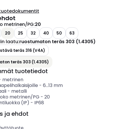
tuotedokumentit
ehdot
ko metrinen/PG
:
20
20
25
32
40
50
63
in laatu
:
ruostumaton teräs 303 (1.4305)
tävä teräs 316 (V4A)
ton teräs 303 (1.4305)
mmät tuotetiedot
-
metrinen
apelihalkaisijoille
-
6...13
mm
ali
-
metalli
koko metrinen/PG
-
20
ntiluokka (IP)
-
IP68
s ja ehdot
äyttötuote