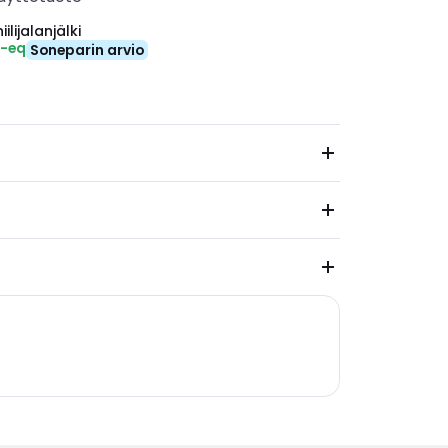
ilijalanjälki
₂-eq
Soneparin arvio