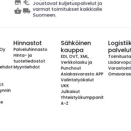
Joustavat kuljetuspalvelut ja
varmat toimitukset kaikkialle
Suomeen.
Hinnastot
Sähköinen
Logistii
kauppa
palvelu
 Oy
Palveluhinnasto
Hinta- ja
EDI, OVT, XML,
Toimitust
tuotetiedostot
Verkkolasku ja
Lisäarvopa
aehdot
Myyntiehdot
Punchout
Varastoint
Asiakasvarasto APP
Omavaras
Valintatyökalut
ct
UKK
ynnin
Julkaisut
Yhteistyökumppanit
se
A-Z