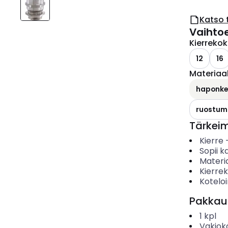
Katso 
Vaihto
Kierreko
12
16
Materiaal
haponkes
ruostuma
Tärkei
Kierre
Sopii ka
Materia
Kierre
Koteloi
Pakkau
1
kpl
Vakiok