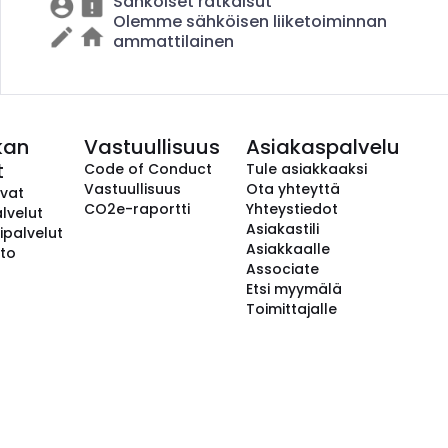
Sähköiset ratkaisut
Olemme sähköisen liiketoiminnan
ammattilainen
kan
Vastuullisuus
Asiakaspalvelu
t
Code of Conduct
Tule asiakkaaksi
Vastuullisuus
Ota yhteyttä
avat
CO2e-raportti
Yhteystiedot
lvelut
Asiakastili
ipalvelut
Asiakkaalle
to
Associate
Etsi myymälä
Toimittajalle