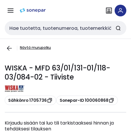
Siirry
Siirry
navigointiin
sisältöön
Haku
Näytä murupolku
WISKA - MFD 63/01/131-01/118-
03/084-02 - Tiiviste
Kopioi
Kopioi
Sähkönro 1705736
Sonepar-ID 100060868
Kirjaudu sisään tai luo tili tarkistaaksesi hinnan ja
tehdäksesi tilauksen