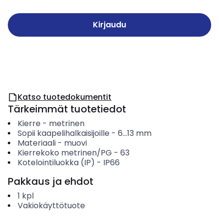
Kirjaudu
Katso tuotedokumentit
Tärkeimmät tuotetiedot
Kierre
-
metrinen
Sopii kaapelihalkaisijoille
-
6...13
mm
Materiaali
-
muovi
Kierrekoko metrinen/PG
-
63
Kotelointiluokka (IP)
-
IP66
Pakkaus ja ehdot
1
kpl
Vakiokäyttötuote