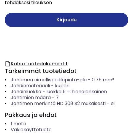
tehdäksesi tilauksen
Kirjaudu
Katso tuotedokumentit
Tärkeimmät tuotetiedot
Johtimen nimellispoikkipinta-ala
-
0.75
mm²
Johdinmateriaali
-
kupari
Johdinluokka
-
luokka 5 = hienolankainen
Johtimien määrä
-
7
Johtimen merkintä HD 308 S2 mukaisesti
-
ei
Pakkaus ja ehdot
1
metri
Vakiokäyttötuote