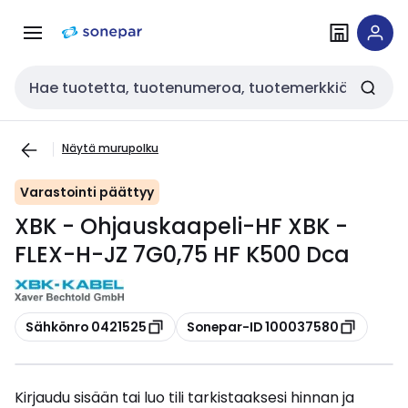
Siirry
Siirry
navigointiin
sisältöön
Haku
Näytä murupolku
Varastointi päättyy
XBK - Ohjauskaapeli-HF XBK -
FLEX-H-JZ 7G0,75 HF K500 Dca
Kopioi
Kopioi
Sähkönro 0421525
Sonepar-ID 100037580
Kirjaudu sisään tai luo tili tarkistaaksesi hinnan ja