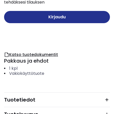
tehdäksesi tilauksen
Kirjaudu
Katso tuotedokumentit
Pakkaus ja ehdot
1
kpl
Vakiokäyttötuote
Tuotetiedot