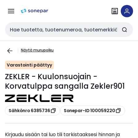
Siirry
Siirry
navigointiin
sisältöön
Haku
Näytä murupolku
Varastointi päättyy
ZEKLER - Kuulonsuojain -
Korvatulppa sangalla Zekler901
Kopioi
Kopioi
Sähkönro 6385736
Sonepar-ID 100059220
Kirjaudu sisään tai luo tili tarkistaaksesi hinnan ja