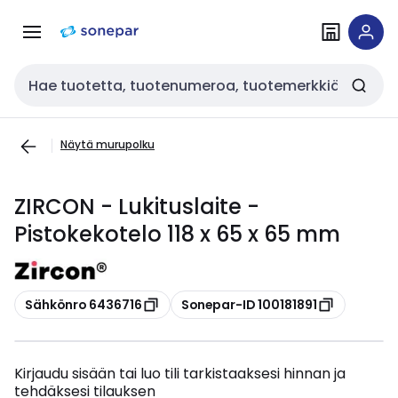
Siirry
Siirry
navigointiin
sisältöön
Haku
Näytä murupolku
ZIRCON - Lukituslaite -
Pistokekotelo 118 x 65 x 65 mm
Kopioi
Kopioi
Sähkönro 6436716
Sonepar-ID 100181891
Kirjaudu sisään tai luo tili tarkistaaksesi hinnan ja
tehdäksesi tilauksen