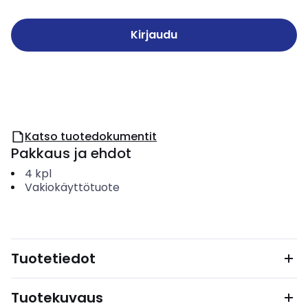
Kirjaudu
Katso tuotedokumentit
Pakkaus ja ehdot
4
kpl
Vakiokäyttötuote
Tuotetiedot
Tuotekuvaus