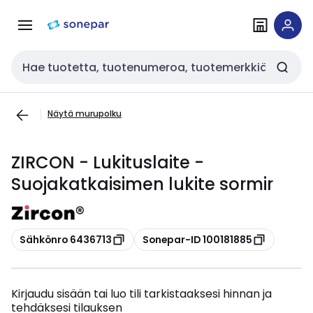
Siirry
Siirry
navigointiin
sisältöön
Haku
Näytä murupolku
ZIRCON - Lukituslaite -
Suojakatkaisimen lukite sormir
Kopioi
Kopioi
Sähkönro 6436713
Sonepar-ID 100181885
Kirjaudu sisään tai luo tili tarkistaaksesi hinnan ja
tehdäksesi tilauksen