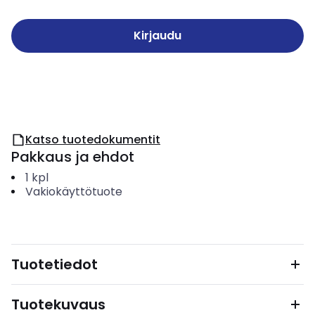
Kirjaudu
Katso tuotedokumentit
Pakkaus ja ehdot
1
kpl
Vakiokäyttötuote
Tuotetiedot
Tuotekuvaus