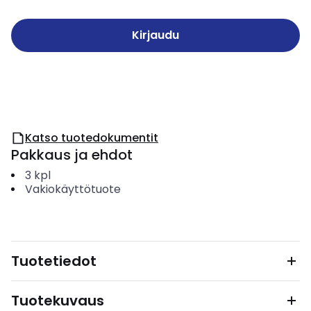
Kirjaudu
Katso tuotedokumentit
Pakkaus ja ehdot
3
kpl
Vakiokäyttötuote
Tuotetiedot
Tuotekuvaus