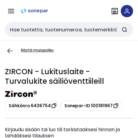
Siirry
Siirry
navigointiin
sisältöön
Haku
Näytä murupolku
ZIRCON - Lukituslaite -
Turvalukite säiliöventtiileill
Kopioi
Kopioi
Sähkönro 6436754
Sonepar-ID 100181967
Kirjaudu sisään tai luo tili tarkistaaksesi hinnan ja
tehdäksesi tilauksen