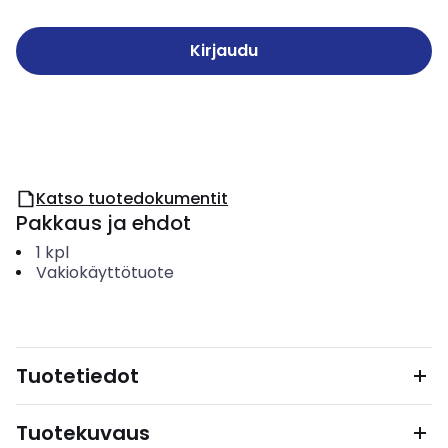
Kirjaudu
Katso tuotedokumentit
Pakkaus ja ehdot
1
kpl
Vakiokäyttötuote
Tuotetiedot
Tuotekuvaus