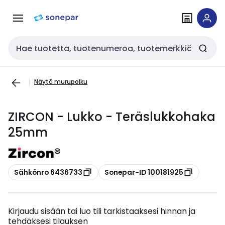
Siirry
Siirry
navigointiin
sisältöön
Haku
Näytä murupolku
ZIRCON - Lukko - Teräslukkohaka
25mm
Kopioi
Kopioi
Sähkönro 6436733
Sonepar-ID 100181925
Kirjaudu sisään tai luo tili tarkistaaksesi hinnan ja
tehdäksesi tilauksen