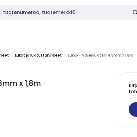
ineet
Lukot ja lukitustarvikkeet
Lukko - Vaijerilukitsin 4,8mm x 1,8m
4,8mm x 1,8m
Kir
teh