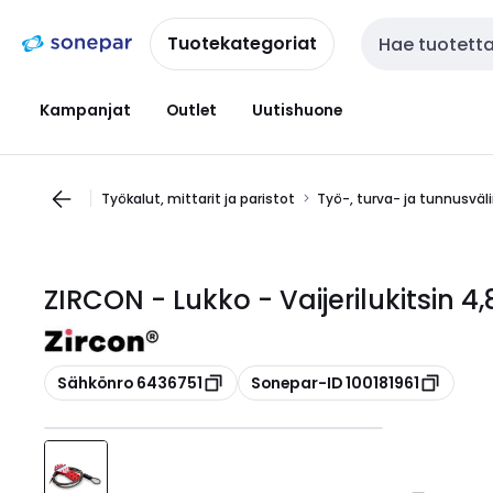
Siirry
Siirry
navigointiin
sisältöön
Tuotekategoriat
Haku
Kampanjat
Outlet
Uutishuone
Työkalut, mittarit ja paristot
Työ-, turva- ja tunnusväl
ZIRCON - Lukko - Vaijerilukitsin 
Kopioi
Kopioi
Sähkönro 6436751
Sonepar-ID 100181961