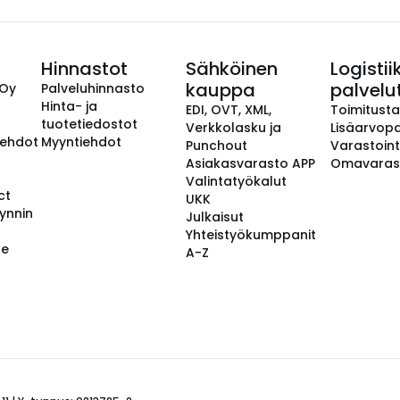
Hinnastot
Sähköinen
Logistii
kauppa
palvelu
 Oy
Palveluhinnasto
Hinta- ja
EDI, OVT, XML,
Toimitust
tuotetiedostot
Verkkolasku ja
Lisäarvopa
aehdot
Myyntiehdot
Punchout
Varastoint
Asiakasvarasto APP
Omavaras
Valintatyökalut
ct
UKK
ynnin
Julkaisut
Yhteistyökumppanit
se
A-Z