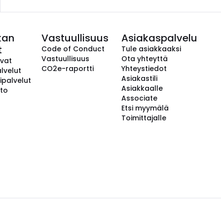
kan
Vastuullisuus
Asiakaspalvelu
t
Code of Conduct
Tule asiakkaaksi
Vastuullisuus
Ota yhteyttä
avat
CO2e-raportti
Yhteystiedot
lvelut
Asiakastili
ipalvelut
Asiakkaalle
to
Associate
Etsi myymälä
Toimittajalle