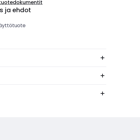
tuotedokumentit
s ja ehdot
äyttötuote