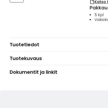
Katso 
Pakkau
5
kpl
Vakiok
Tuotetiedot
Tuotekuvaus
Dokumentit ja linkit