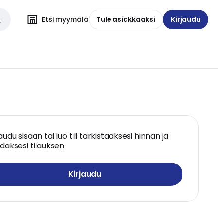
Etsi myymälä
Tule asiakkaaksi
Kirjaudu
jaudu sisään tai luo tili tarkistaaksesi hinnan ja
däksesi tilauksen
Kirjaudu