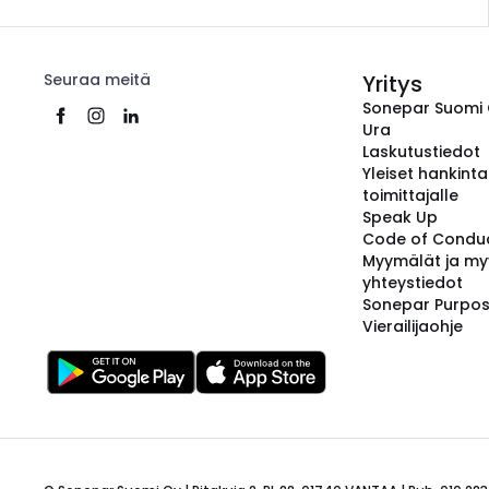
Seuraa meitä
Yritys
Sonepar Suomi
Ura
Laskutustiedot
Yleiset hankint
toimittajalle
Speak Up
Code of Condu
Myymälät ja my
yhteystiedot
Sonepar Purpo
Vierailijaohje