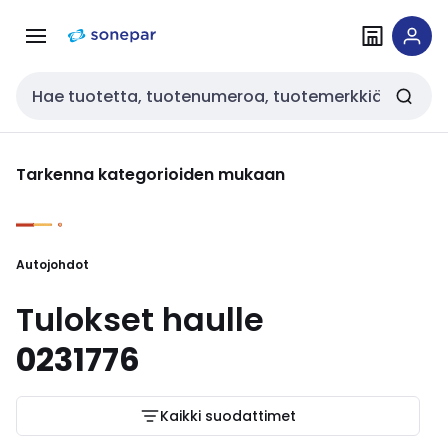
Siirry
Siirry
navigointiin
sisältöön
Haku
Tarkenna kategorioiden mukaan
Autojohdot
Tulokset haulle
0231776
Kaikki suodattimet