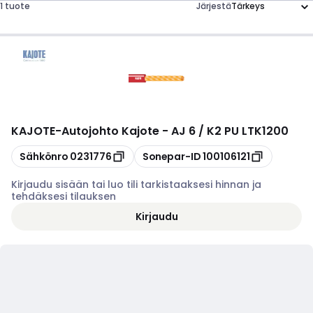
1 tuote
Järjestä
KAJOTE
-
Autojohto Kajote - AJ 6 / K2 PU LTK1200
Kopioi
Kopioi
Sähkönro
0231776
Sonepar-ID
100106121
Kirjaudu sisään tai luo tili tarkistaaksesi hinnan ja
tehdäksesi tilauksen
Kirjaudu