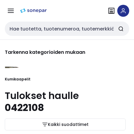
Siirry
Siirry
navigointiin
sisältöön
Haku
Tarkenna kategorioiden mukaan
Kumikaapelit
Tulokset haulle
0422108
Kaikki suodattimet