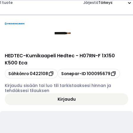
1 tuote
Järjestä
HEDTEC
-
Kumikaapeli Hedtec - H07RN-F 1X150
K500 Eca
Kopioi
Kopioi
Sähkönro
0422108
Sonepar-ID
100095679
Kirjaudu sisään tai luo tili tarkistaaksesi hinnan ja
tehdäksesi tilauksen
Kirjaudu