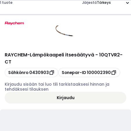
1 tuote
Järjestä
RAYCHEM
-
Lämpökaapeli itsesäätyvä - 10QTVR2-
CT
Kopioi
Kopioi
Sähkönro
0430903
Sonepar-ID
100002390
Kirjaudu sisään tai luo tili tarkistaaksesi hinnan ja
tehdäksesi tilauksen
Kirjaudu