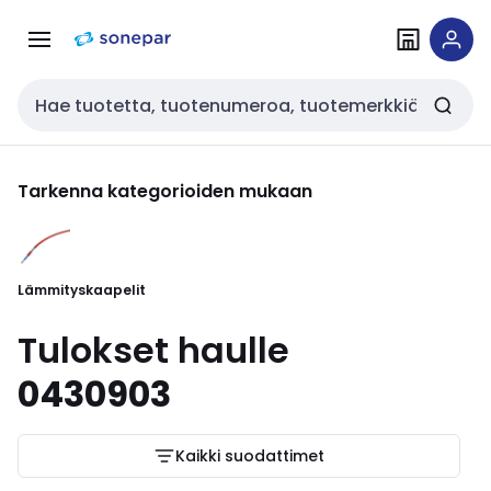
Siirry
Siirry
navigointiin
sisältöön
Haku
Tarkenna kategorioiden mukaan
Lämmityskaapelit
Tulokset haulle
0430903
Kaikki suodattimet