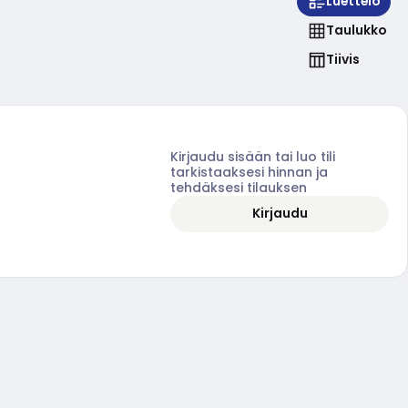
Luettelo
Taulukko
Tiivis
Kirjaudu sisään tai luo tili
tarkistaaksesi hinnan ja
tehdäksesi tilauksen
Kirjaudu