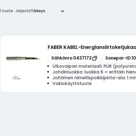
1 tuote
Järjestä
FABER KABEL
-
Energiansiirtoketjuka
Kopioi
Kopioi
Sähkönro
0437172
Sonepar-ID
1
Ulkovaipan materiaali:
PUR (polyuret
Johdinluokka:
luokka 6 = erittäin hie
Johtimen nimellispoikkipinta-ala:
1 m
Vakiokäyttötuote