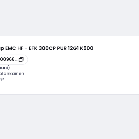
ap EMC HF - EFK 300CP PUR 12G1 K500
00096610
aani)
nolankainen
m²