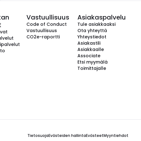
kan
Vastuullisuus
Asiakaspalvelu
t
Code of Conduct
Tule asiakkaaksi
Vastuullisuus
Ota yhteyttä
avat
CO2e-raportti
Yhteystiedot
lvelut
Asiakastili
ipalvelut
Asiakkaalle
to
Associate
Etsi myymälä
Toimittajalle
Tietosuoja
Evästeiden hallinta
Evästeet
Myyntiehdot