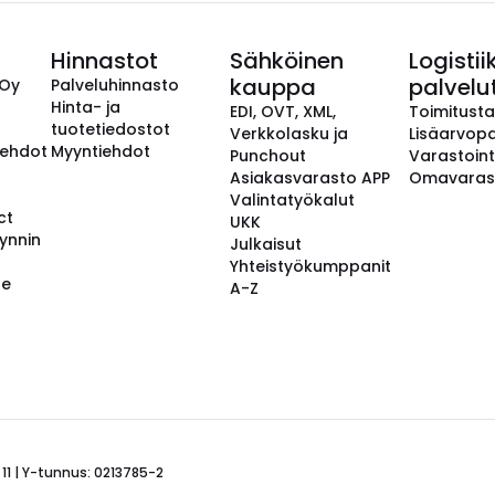
Hinnastot
Sähköinen
Logistii
kauppa
palvelu
 Oy
Palveluhinnasto
Hinta- ja
EDI, OVT, XML,
Toimitust
tuotetiedostot
Verkkolasku ja
Lisäarvopa
aehdot
Myyntiehdot
Punchout
Varastoint
Asiakasvarasto APP
Omavaras
Valintatyökalut
ct
UKK
ynnin
Julkaisut
Yhteistyökumppanit
se
A-Z
 11 | Y-tunnus: 0213785-2