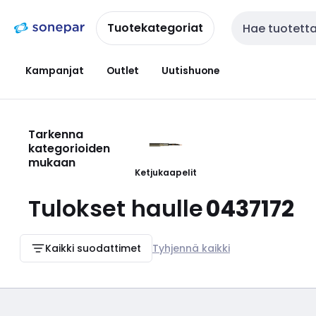
Siirry
Siirry
navigointiin
sisältöön
Tuotekategoriat
Haku
Kampanjat
Outlet
Uutishuone
Tarkenna
kategorioiden
mukaan
Ketjukaapelit
Tulokset haulle
0437172
Kaikki suodattimet
Tyhjennä kaikki