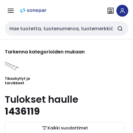
Siirry
Siirry
navigointiin
sisältöön
Haku
Tarkenna kategorioiden mukaan
Tikashyllyt ja
tarvikkeet
Tulokset haulle
1436119
Kaikki suodattimet