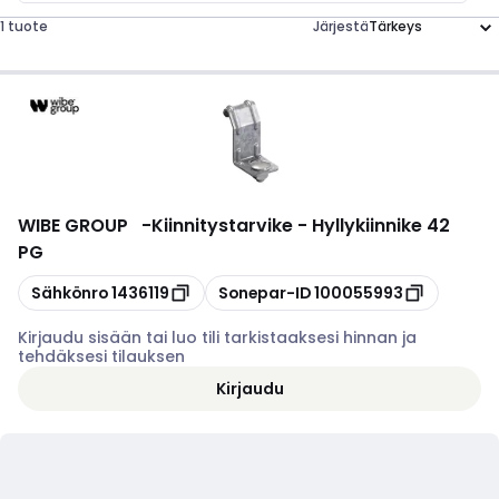
1 tuote
Järjestä
WIBE GROUP
-
Kiinnitystarvike - Hyllykiinnike 42
PG
Kopioi
Kopioi
Sähkönro
1436119
Sonepar-ID
100055993
Kirjaudu sisään tai luo tili tarkistaaksesi hinnan ja
tehdäksesi tilauksen
Kirjaudu