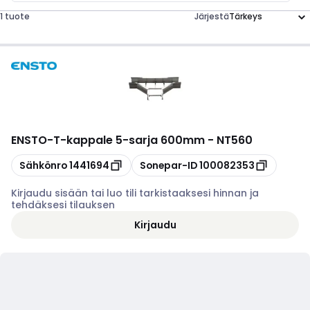
1 tuote
Järjestä
ENSTO
-
T-kappale 5-sarja 600mm - NT560
Kopioi
Kopioi
Sähkönro
1441694
Sonepar-ID
100082353
Kirjaudu sisään tai luo tili tarkistaaksesi hinnan ja
tehdäksesi tilauksen
Kirjaudu