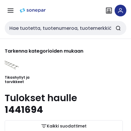
Siirry
Siirry
navigointiin
sisältöön
Haku
Tarkenna kategorioiden mukaan
Tikashyllyt ja
tarvikkeet
Tulokset haulle
1441694
Kaikki suodattimet