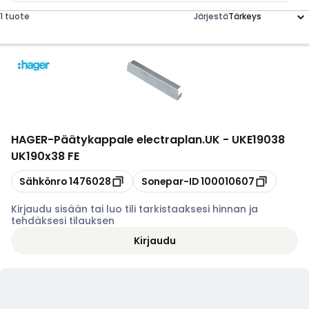
1 tuote
Järjestä
HAGER
-
Päätykappale electraplan.UK - UKE19038
UK190x38 FE
Kopioi
Kopioi
Sähkönro
1476028
Sonepar-ID
100010607
Kirjaudu sisään tai luo tili tarkistaaksesi hinnan ja
tehdäksesi tilauksen
Kirjaudu