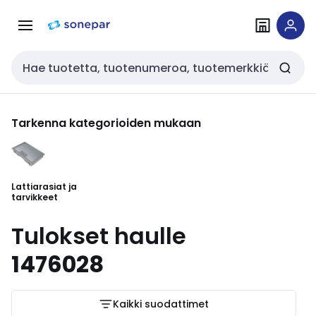
Siirry
Siirry
navigointiin
sisältöön
Haku
Tarkenna kategorioiden mukaan
Lattiarasiat ja
tarvikkeet
Tulokset haulle
1476028
Kaikki suodattimet