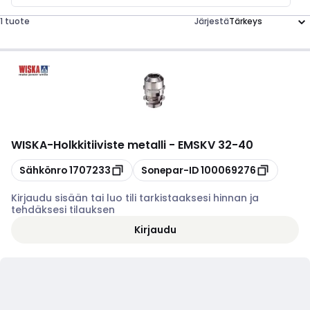
1 tuote
Järjestä
WISKA
-
Holkkitiiviste metalli - EMSKV 32-40
Kopioi
Kopioi
Sähkönro
1707233
Sonepar-ID
100069276
Kirjaudu sisään tai luo tili tarkistaaksesi hinnan ja
tehdäksesi tilauksen
Kirjaudu