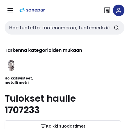
Siirry
Siirry
navigointiin
sisältöön
Haku
Tarkenna kategorioiden mukaan
Holkkitiivisteet,
metalli metri
Tulokset haulle
1707233
Kaikki suodattimet