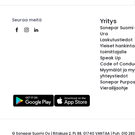
Seuraa meitä
Yritys
Sonepar Suomi
Ura
Laskutustiedot
Yleiset hankint
toimittajalle
Speak Up
Code of Condu
Myymälät ja my
yhteystiedot
Sonepar Purpo
Vierailijaohje
© Sonepar Suomi Oy | Ritakuja 2, PL 88, 01740 VANTAA | Puh. 010 283