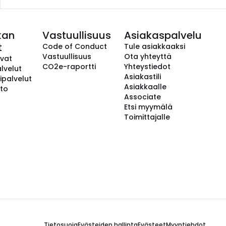
kan
Vastuullisuus
Asiakaspalvelu
t
Code of Conduct
Tule asiakkaaksi
Vastuullisuus
Ota yhteyttä
avat
CO2e-raportti
Yhteystiedot
lvelut
Asiakastili
ipalvelut
Asiakkaalle
to
Associate
Etsi myymälä
Toimittajalle
Tietosuoja
Evästeiden hallinta
Evästeet
Myyntiehdot