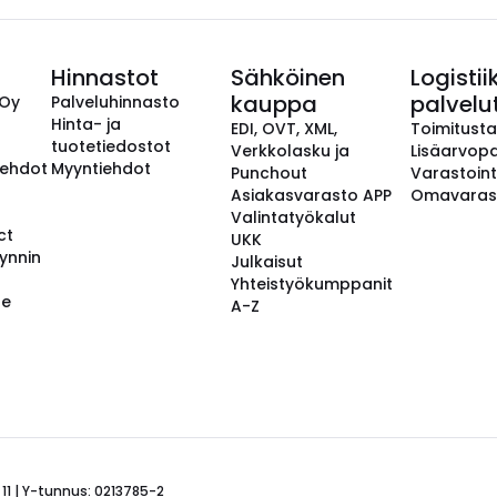
Hinnastot
Sähköinen
Logistii
kauppa
palvelu
 Oy
Palveluhinnasto
Hinta- ja
EDI, OVT, XML,
Toimitust
tuotetiedostot
Verkkolasku ja
Lisäarvopa
aehdot
Myyntiehdot
Punchout
Varastoint
Asiakasvarasto APP
Omavaras
Valintatyökalut
ct
UKK
ynnin
Julkaisut
Yhteistyökumppanit
se
A-Z
 11 | Y-tunnus: 0213785-2