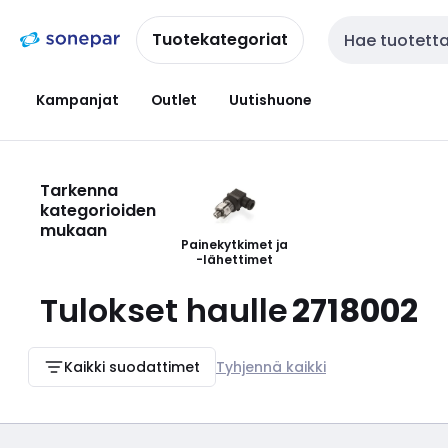
Siirry
Siirry
navigointiin
sisältöön
Tuotekategoriat
Haku
Kampanjat
Outlet
Uutishuone
Tarkenna
kategorioiden
mukaan
Painekytkimet ja
-lähettimet
Tulokset haulle
2718002
Kaikki suodattimet
Tyhjennä kaikki