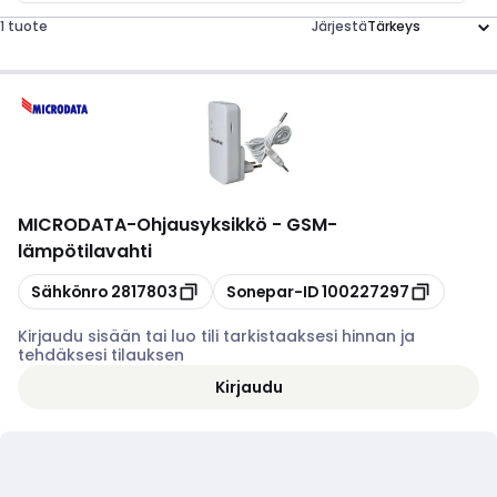
1 tuote
Järjestä
MICRODATA
-
Ohjausyksikkö - GSM-
lämpötilavahti
Kopioi
Kopioi
Sähkönro
2817803
Sonepar-ID
100227297
Kirjaudu sisään tai luo tili tarkistaaksesi hinnan ja
tehdäksesi tilauksen
Kirjaudu