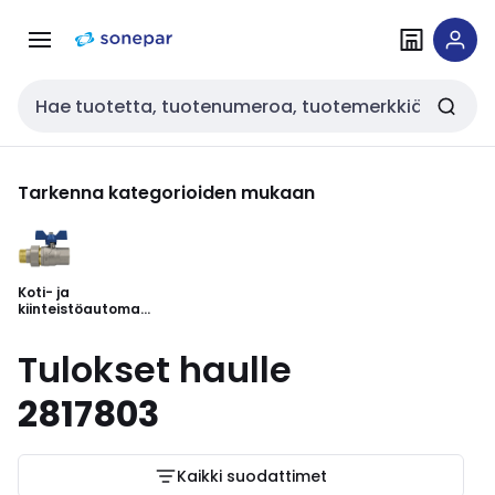
Siirry
Siirry
navigointiin
sisältöön
Haku
Tarkenna kategorioiden mukaan
Koti- ja
kiinteistöautomaa
tiotuotteet
Tulokset haulle
2817803
Kaikki suodattimet