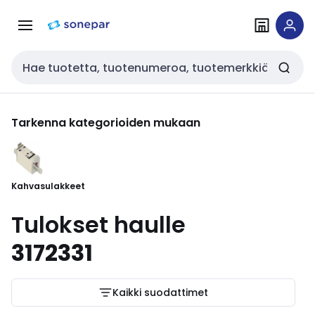
Siirry
Siirry
navigointiin
sisältöön
Haku
Tarkenna kategorioiden mukaan
Kahvasulakkeet
Tulokset haulle
3172331
Kaikki suodattimet