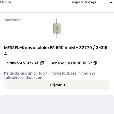
1 tuote
Järjestä
MERSEN
-
Kahvasulake FS 690 V aM - 32779 / 3-315
A
Kopioi
Kopioi
Sähkönro
3172331
Sonepar-ID
100001657
Kirjaudu sisään tai luo tili tarkistaaksesi hinnan ja
tehdäksesi tilauksen
Kirjaudu